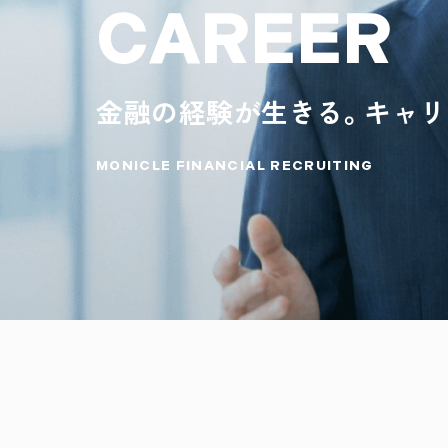
C
A
R
E
E
R
金融の経験が生きる。キャリ
MONICLE FINANCIAL RECRUITING