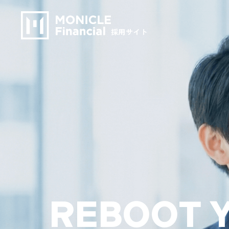
採用サイト
R
E
B
O
O
T