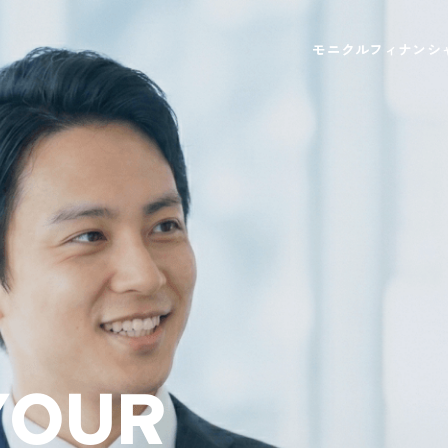
モニクルフィナンシ
Y
O
U
R