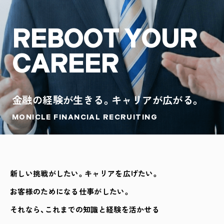
R
E
B
O
O
T
Y
O
U
R
C
A
R
E
E
R
金融の経験が生きる。キャリアが広がる。
MONICLE FINANCIAL RECRUITING
新しい挑戦がしたい。キャリアを広げたい。
お客様のためになる仕事がしたい。
それなら、これまでの知識と経験を活かせる