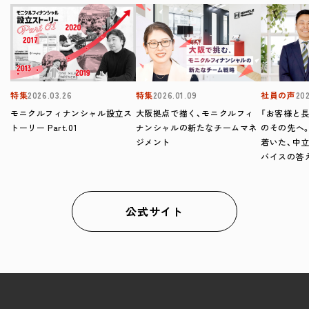
特集
2026.03.26
特集
2026.01.09
社員の声
202
モニクルフィナンシャル設立ス
大阪拠点で描く、モニクルフィ
「お客様と
トーリー Part.01
ナンシャルの新たなチームマネ
のその先へ
ジメント
着いた、中
バイスの答
公式サイト